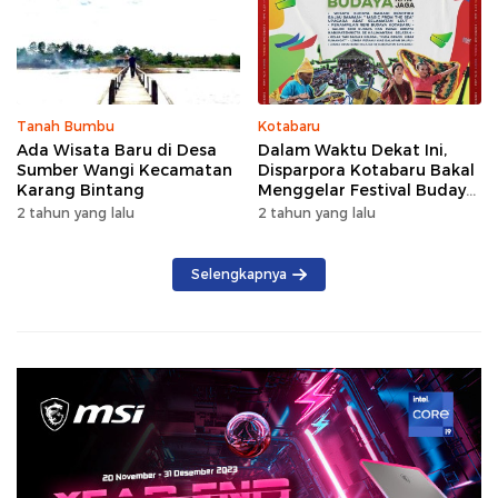
Tanah Bumbu
Kotabaru
Ada Wisata Baru di Desa
Dalam Waktu Dekat Ini,
Sumber Wangi Kecamatan
Disparpora Kotabaru Bakal
Karang Bintang
Menggelar Festival Budaya
Saijaan 2024
2 tahun yang lalu
2 tahun yang lalu
Selengkapnya