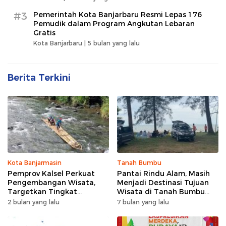
#3
Pemerintah Kota Banjarbaru Resmi Lepas 176
Pemudik dalam Program Angkutan Lebaran
Gratis
Kota Banjarbaru |
5 bulan yang lalu
Berita Terkini
Kota Banjarmasin
Tanah Bumbu
Pemprov Kalsel Perkuat
Pantai Rindu Alam, Masih
Pengembangan Wisata,
Menjadi Destinasi Tujuan
Targetkan Tingkat
Wisata di Tanah Bumbu
Kunjungan Naik 5 Persen di
dengan Rindangnya Pohon
2 bulan yang lalu
7 bulan yang lalu
2026
Pinus