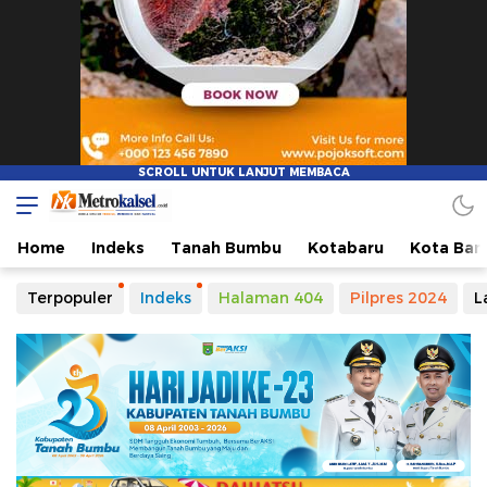
Home
Indeks
Tanah Bumbu
Kotabaru
Kota Ban
Terpopuler
Indeks
Halaman 404
Pilpres 2024
L