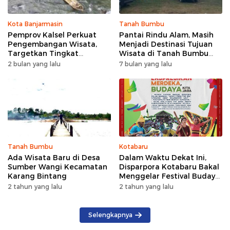
Kota Banjarmasin
Tanah Bumbu
Pemprov Kalsel Perkuat
Pantai Rindu Alam, Masih
Pengembangan Wisata,
Menjadi Destinasi Tujuan
Targetkan Tingkat
Wisata di Tanah Bumbu
Kunjungan Naik 5 Persen di
dengan Rindangnya Pohon
2 bulan yang lalu
7 bulan yang lalu
2026
Pinus
Tanah Bumbu
Kotabaru
Ada Wisata Baru di Desa
Dalam Waktu Dekat Ini,
Sumber Wangi Kecamatan
Disparpora Kotabaru Bakal
Karang Bintang
Menggelar Festival Budaya
Saijaan 2024
2 tahun yang lalu
2 tahun yang lalu
Selengkapnya