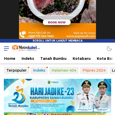
Home
Indeks
Tanah Bumbu
Kotabaru
Kota Ban
Terpopuler
Indeks
Halaman 404
Pilpres 2024
L