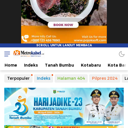
Home
Indeks
Tanah Bumbu
Kotabaru
Kota Ban
Terpopuler
Indeks
Halaman 404
Pilpres 2024
L