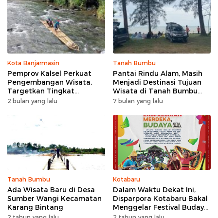
Kota Banjarmasin
Tanah Bumbu
Pemprov Kalsel Perkuat
Pantai Rindu Alam, Masih
Pengembangan Wisata,
Menjadi Destinasi Tujuan
Targetkan Tingkat
Wisata di Tanah Bumbu
Kunjungan Naik 5 Persen di
dengan Rindangnya Pohon
2 bulan yang lalu
7 bulan yang lalu
2026
Pinus
Tanah Bumbu
Kotabaru
Ada Wisata Baru di Desa
Dalam Waktu Dekat Ini,
Sumber Wangi Kecamatan
Disparpora Kotabaru Bakal
Karang Bintang
Menggelar Festival Budaya
Saijaan 2024
2 tahun yang lalu
2 tahun yang lalu