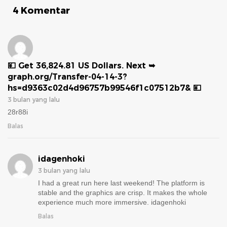
4 Komentar
💴 Get 36,824.81 US Dollars. Next ➥
graph.org/Transfer-04-14-3?
hs=d9363c02d4d96757b99546f1c07512b7& 💴
3 bulan yang lalu
28r88i
Balas
idagenhoki
3 bulan yang lalu
I had a great run here last weekend! The platform is
stable and the graphics are crisp. It makes the whole
experience much more immersive. idagenhoki
Balas