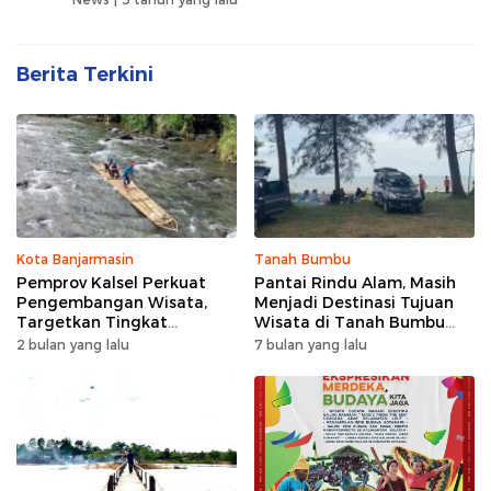
Berita Terkini
Kota Banjarmasin
Tanah Bumbu
Pemprov Kalsel Perkuat
Pantai Rindu Alam, Masih
Pengembangan Wisata,
Menjadi Destinasi Tujuan
Targetkan Tingkat
Wisata di Tanah Bumbu
Kunjungan Naik 5 Persen di
dengan Rindangnya Pohon
2 bulan yang lalu
7 bulan yang lalu
2026
Pinus