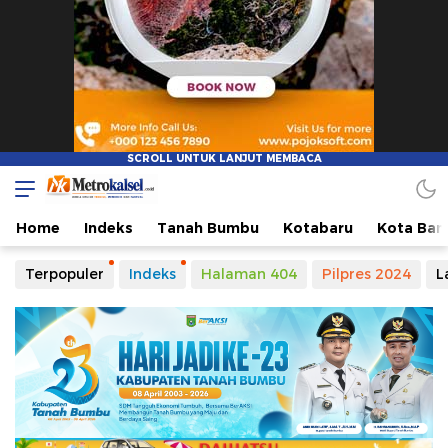
Home
Indeks
Tanah Bumbu
Kotabaru
Kota Ban
Terpopuler
Indeks
Halaman 404
Pilpres 2024
L