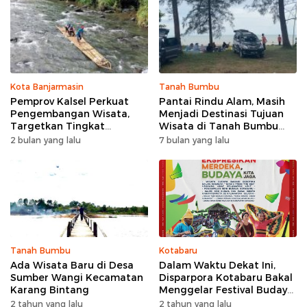
Kota Banjarmasin
Tanah Bumbu
Pemprov Kalsel Perkuat
Pantai Rindu Alam, Masih
Pengembangan Wisata,
Menjadi Destinasi Tujuan
Targetkan Tingkat
Wisata di Tanah Bumbu
Kunjungan Naik 5 Persen di
dengan Rindangnya Pohon
2 bulan yang lalu
7 bulan yang lalu
2026
Pinus
Tanah Bumbu
Kotabaru
Ada Wisata Baru di Desa
Dalam Waktu Dekat Ini,
Sumber Wangi Kecamatan
Disparpora Kotabaru Bakal
Karang Bintang
Menggelar Festival Budaya
Saijaan 2024
2 tahun yang lalu
2 tahun yang lalu