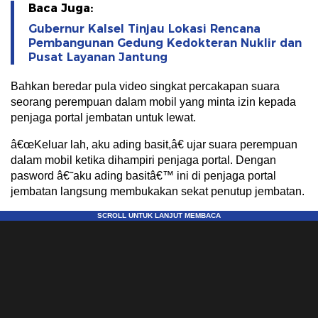
Baca Juga:
Gubernur Kalsel Tinjau Lokasi Rencana
Pembangunan Gedung Kedokteran Nuklir dan
Pusat Layanan Jantung
Bahkan beredar pula video singkat percakapan suara
seorang perempuan dalam mobil yang minta izin kepada
penjaga portal jembatan untuk lewat.
â€œKeluar lah, aku ading basit,â€ ujar suara perempuan
dalam mobil ketika dihampiri penjaga portal. Dengan
pasword â€˜aku ading basitâ€™ ini di penjaga portal
jembatan langsung membukakan sekat penutup jembatan.