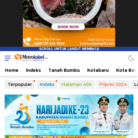
Home
Indeks
Tanah Bumbu
Kotabaru
Kota Ban
Terpopuler
Indeks
Halaman 404
Pilpres 2024
L