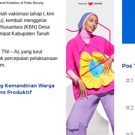
anal Kotabaru di Pulau Burung
lah vaksinasi tahap I, kini
), kembali menggelar
i Nusantara (KBN) Desa
mpat Kabupaten Tanah
TNI – AL yang turut
k percepatan pelaksanaan
im.
Pos 
#1
ong Kemandirian Warga
mi Produktif
#2
#3