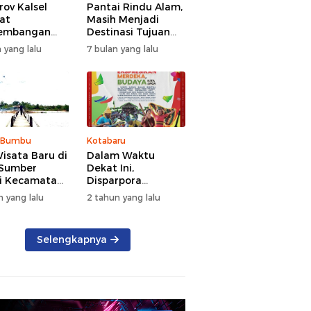
ov Kalsel
Pantai Rindu Alam,
at
Masih Menjadi
embangan
Destinasi Tujuan
a, Targetkan
Wisata di Tanah
 yang lalu
7 bulan yang lalu
at Kunjungan
Bumbu dengan
5 Persen di
Rindangnya Pohon
Pinus
 Bumbu
Kotabaru
isata Baru di
Dalam Waktu
 Sumber
Dekat Ini,
i Kecamatan
Disparpora
g Bintang
Kotabaru Bakal
n yang lalu
2 tahun yang lalu
Menggelar Festival
Budaya Saijaan
2024
Selengkapnya