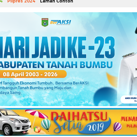
4
Pilpres 2024
Laman Contoh