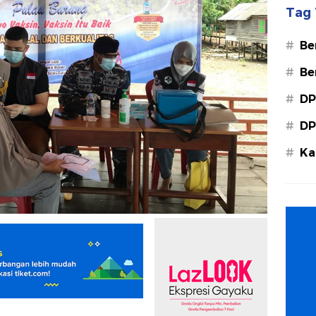
Tag 
#
Be
#
Be
#
DP
#
DP
#
Ka
Ba