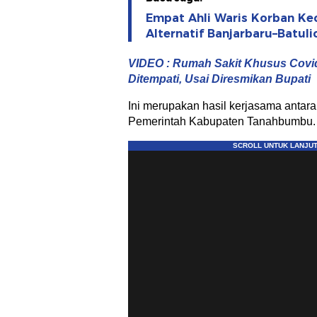
Empat Ahli Waris Korban Kec
Alternatif Banjarbaru–Batul
VIDEO : Rumah Sakit Khusus Covid
Ditempati, Usai Diresmikan Bupati
Ini merupakan hasil kerjasama antar
Pemerintah Kabupaten Tanahbumbu.