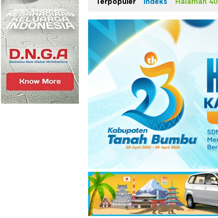
Terpopuler
Indeks
Halaman 40