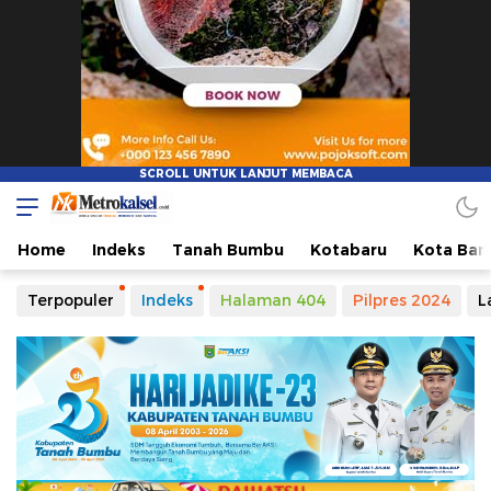
Metro Kalsel
Media Online Terkini, Faktual dan Mendidik
Home
Indeks
Tanah Bumbu
Kotabaru
Kota Ban
Terpopuler
Indeks
Halaman 404
Pilpres 2024
L