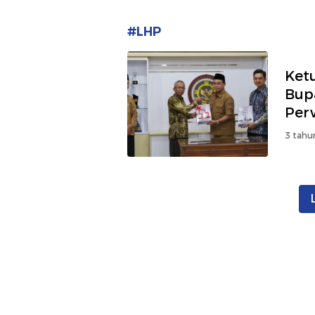
#LHP
Ket
Bup
Perw
3 tahu