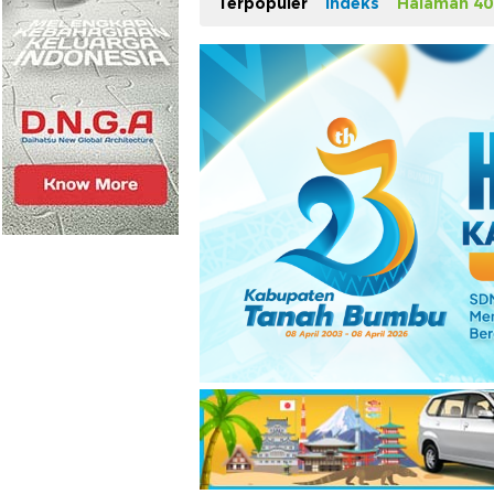
Terpopuler
Indeks
Halaman 40