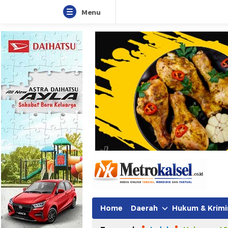
Menu
Metro Kalsel
Media Online Terkini, Faktual da
Home
Daerah
Hukum & Krimi