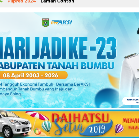
4
Pilpres 2024
Laman Contoh