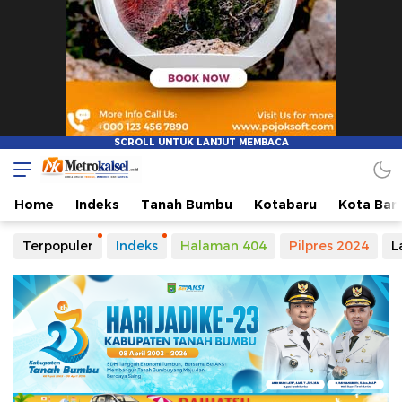
Metro Kalsel
Media Online Terkini, Faktual dan Mendidik
Home
Indeks
Tanah Bumbu
Kotabaru
Kota Ban
Terpopuler
Indeks
Halaman 404
Pilpres 2024
L