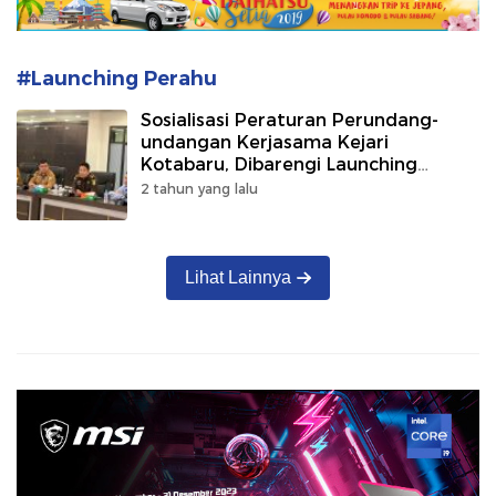
#Launching Perahu
Sosialisasi Peraturan Perundang-
undangan Kerjasama Kejari
Kotabaru, Dibarengi Launching
Perahu
2 tahun yang lalu
Lihat Lainnya