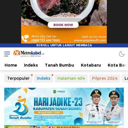
Metro Kalsel
Media Online Terkini, Faktual dan Mendidik
Home
Indeks
Tanah Bumbu
Kotabaru
Kota Ban
Terpopuler
Indeks
Halaman 404
Pilpres 2024
L