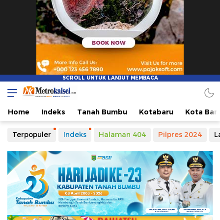
Metro Kalsel
Media Online Terkini, Faktual dan Mendidik
Home
Indeks
Tanah Bumbu
Kotabaru
Kota Ban
Terpopuler
Indeks
Halaman 404
Pilpres 2024
L