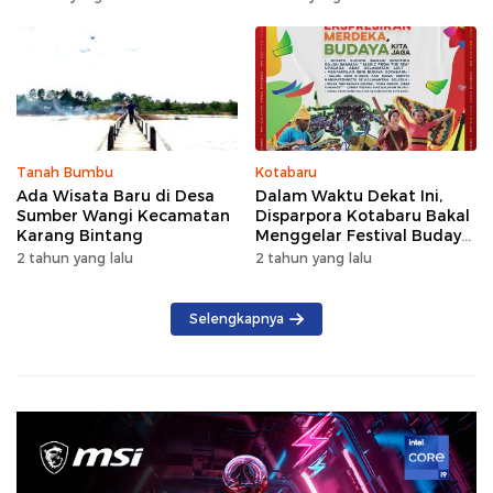
2026
Pinus
Tanah Bumbu
Kotabaru
Ada Wisata Baru di Desa
Dalam Waktu Dekat Ini,
Sumber Wangi Kecamatan
Disparpora Kotabaru Bakal
Karang Bintang
Menggelar Festival Budaya
Saijaan 2024
2 tahun yang lalu
2 tahun yang lalu
Selengkapnya