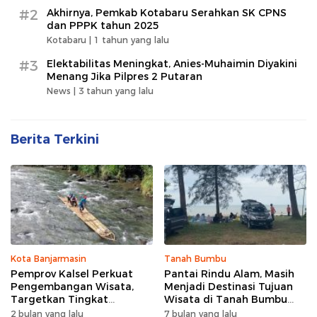
#2
Akhirnya, Pemkab Kotabaru Serahkan SK CPNS
dan PPPK tahun 2025
Kotabaru |
1 tahun yang lalu
#3
Elektabilitas Meningkat, Anies-Muhaimin Diyakini
Menang Jika Pilpres 2 Putaran
News |
3 tahun yang lalu
Berita Terkini
Kota Banjarmasin
Tanah Bumbu
Pemprov Kalsel Perkuat
Pantai Rindu Alam, Masih
Pengembangan Wisata,
Menjadi Destinasi Tujuan
Targetkan Tingkat
Wisata di Tanah Bumbu
Kunjungan Naik 5 Persen di
dengan Rindangnya Pohon
2 bulan yang lalu
7 bulan yang lalu