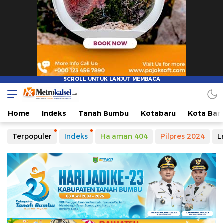
Home
Indeks
Tanah Bumbu
Kotabaru
Kota Ban
Terpopuler
Indeks
Halaman 404
Pilpres 2024
L