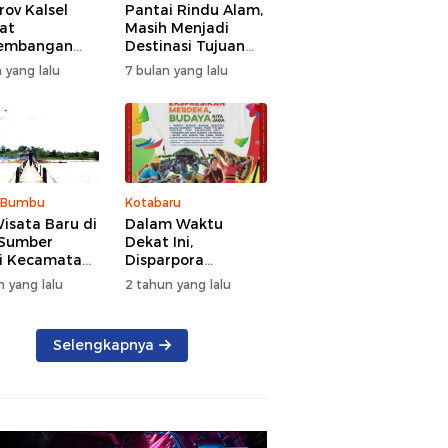
ov Kalsel
Pantai Rindu Alam,
at
Masih Menjadi
embangan
Destinasi Tujuan
a, Targetkan
Wisata di Tanah
 yang lalu
7 bulan yang lalu
at Kunjungan
Bumbu dengan
5 Persen di
Rindangnya Pohon
Pinus
 Bumbu
Kotabaru
isata Baru di
Dalam Waktu
 Sumber
Dekat Ini,
i Kecamatan
Disparpora
g Bintang
Kotabaru Bakal
n yang lalu
2 tahun yang lalu
Menggelar Festival
Budaya Saijaan
2024
Selengkapnya