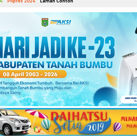
4
Pilpres 2024
Laman Contoh