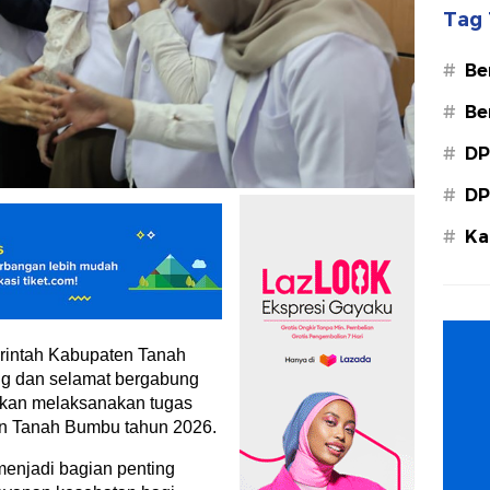
Tag 
#
Be
#
Be
#
DP
#
DP
#
Ka
Ba
rintah Kabupaten Tanah
g dan selamat bergabung
 akan melaksanakan tugas
en Tanah Bumbu tahun 2026.
 menjadi bagian penting