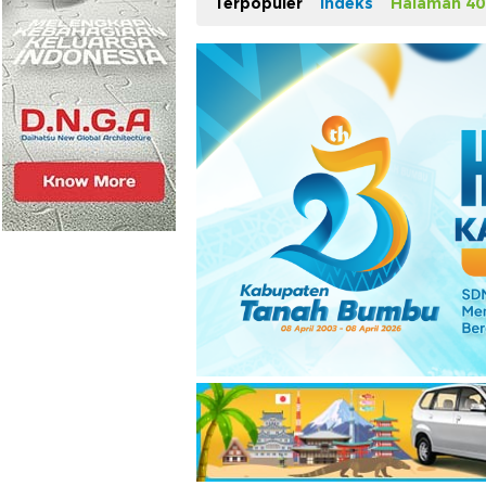
Terpopuler
Indeks
Halaman 40