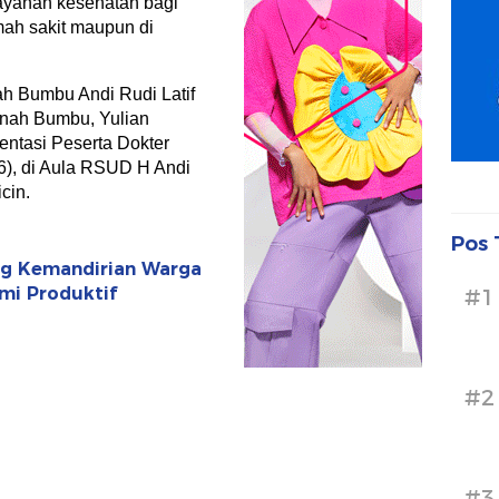
ayanan kesehatan bagi
mah sakit maupun di
ah Bumbu Andi Rudi Latif
anah Bumbu, Yulian
entasi Peserta Dokter
26), di Aula RSUD H Andi
cin.
Pos 
ong Kemandirian Warga
mi Produktif
#1
#2
#3