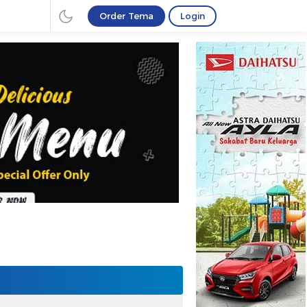
Order Tema
Login