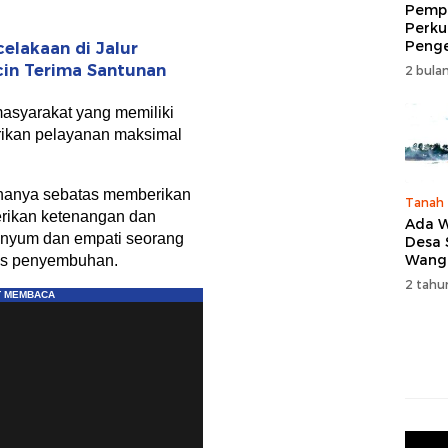
Pempr
Perku
Peng
elakaan di Jalur
Wisat
icin Terima Santunan
2 bulan
Tingk
Naik 
asyarakat yang memiliki
2026
ikan pelayanan maksimal
 hanya sebatas memberikan
Tanah
erikan ketenangan dan
Ada W
enyum dan empati seorang
Desa
Wang
ses penyembuhan.
Karan
2 tahu