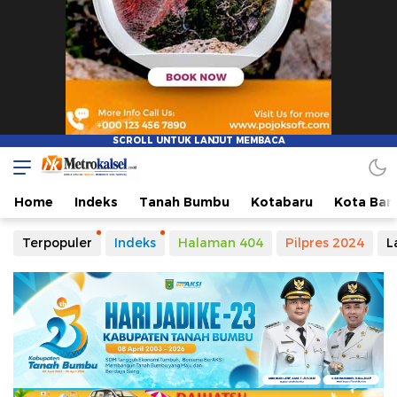
Home
Indeks
Tanah Bumbu
Kotabaru
Kota Ban
Terpopuler
Indeks
Halaman 404
Pilpres 2024
L