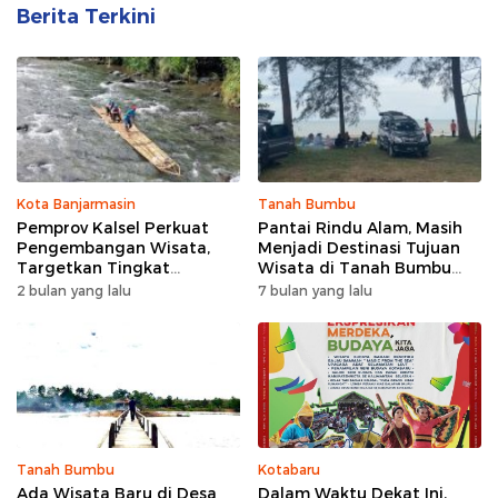
Berita Terkini
Kota Banjarmasin
Tanah Bumbu
Pemprov Kalsel Perkuat
Pantai Rindu Alam, Masih
Pengembangan Wisata,
Menjadi Destinasi Tujuan
Targetkan Tingkat
Wisata di Tanah Bumbu
Kunjungan Naik 5 Persen di
dengan Rindangnya Pohon
2 bulan yang lalu
7 bulan yang lalu
2026
Pinus
Tanah Bumbu
Kotabaru
Ada Wisata Baru di Desa
Dalam Waktu Dekat Ini,