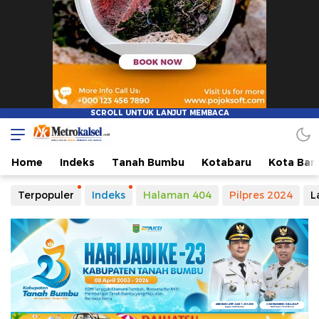
Home
Indeks
Tanah Bumbu
Kotabaru
Kota Ban
Terpopuler
Indeks
Halaman 404
Pilpres 2024
L