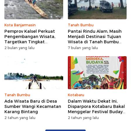
Kota Banjarmasin
Tanah Bumbu
Pemprov Kalsel Perkuat
Pantai Rindu Alam, Masih
Pengembangan Wisata,
Menjadi Destinasi Tujuan
Targetkan Tingkat
Wisata di Tanah Bumbu
Kunjungan Naik 5 Persen di
dengan Rindangnya Pohon
2 bulan yang lalu
7 bulan yang lalu
2026
Pinus
Tanah Bumbu
Kotabaru
Ada Wisata Baru di Desa
Dalam Waktu Dekat Ini,
Sumber Wangi Kecamatan
Disparpora Kotabaru Bakal
Karang Bintang
Menggelar Festival Budaya
Saijaan 2024
2 tahun yang lalu
2 tahun yang lalu