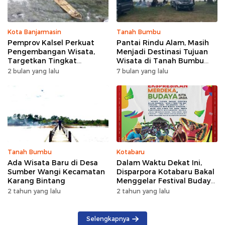
Kota Banjarmasin
Tanah Bumbu
Pemprov Kalsel Perkuat
Pantai Rindu Alam, Masih
Pengembangan Wisata,
Menjadi Destinasi Tujuan
Targetkan Tingkat
Wisata di Tanah Bumbu
Kunjungan Naik 5 Persen di
dengan Rindangnya Pohon
2 bulan yang lalu
7 bulan yang lalu
2026
Pinus
Tanah Bumbu
Kotabaru
Ada Wisata Baru di Desa
Dalam Waktu Dekat Ini,
Sumber Wangi Kecamatan
Disparpora Kotabaru Bakal
Karang Bintang
Menggelar Festival Budaya
Saijaan 2024
2 tahun yang lalu
2 tahun yang lalu
Selengkapnya