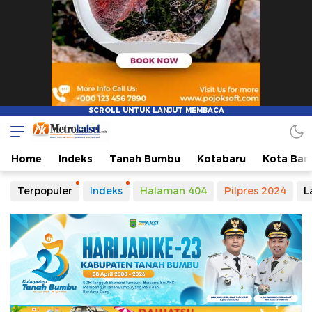
Home
Indeks
Tanah Bumbu
Kotabaru
Kota Ban
Terpopuler
Indeks
Halaman 404
Pilpres 2024
L