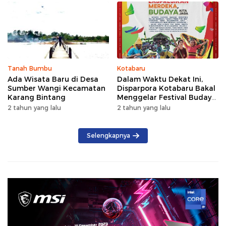
Tanah Bumbu
Kotabaru
Ada Wisata Baru di Desa
Dalam Waktu Dekat Ini,
Sumber Wangi Kecamatan
Disparpora Kotabaru Bakal
Karang Bintang
Menggelar Festival Budaya
Saijaan 2024
2 tahun yang lalu
2 tahun yang lalu
Selengkapnya