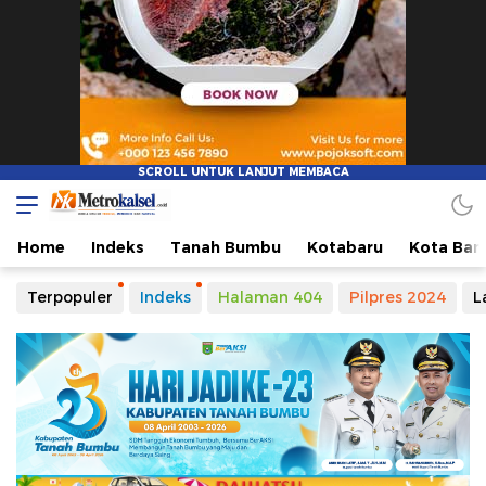
Home
Indeks
Tanah Bumbu
Kotabaru
Kota Ban
Terpopuler
Indeks
Halaman 404
Pilpres 2024
L