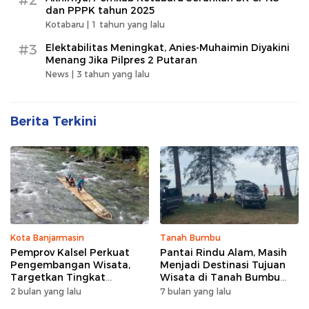
dan PPPK tahun 2025
Kotabaru |
1 tahun yang lalu
#3
Elektabilitas Meningkat, Anies-Muhaimin Diyakini
Menang Jika Pilpres 2 Putaran
News |
3 tahun yang lalu
Berita Terkini
Kota Banjarmasin
Tanah Bumbu
Pemprov Kalsel Perkuat
Pantai Rindu Alam, Masih
Pengembangan Wisata,
Menjadi Destinasi Tujuan
Targetkan Tingkat
Wisata di Tanah Bumbu
Kunjungan Naik 5 Persen di
dengan Rindangnya Pohon
2 bulan yang lalu
7 bulan yang lalu
2026
Pinus