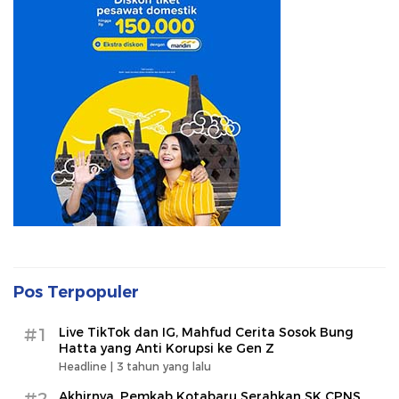
Pos Terpopuler
#1
Live TikTok dan IG, Mahfud Cerita Sosok Bung
Hatta yang Anti Korupsi ke Gen Z
Headline |
3 tahun yang lalu
#2
Akhirnya, Pemkab Kotabaru Serahkan SK CPNS