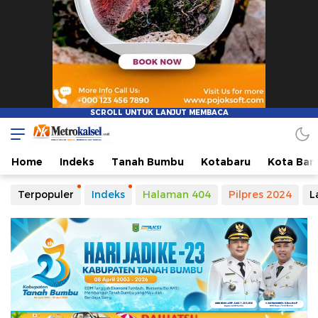
Home
Indeks
Tanah Bumbu
Kotabaru
Kota Ban
Terpopuler
Indeks
Halaman 404
Pilpres 2024
L