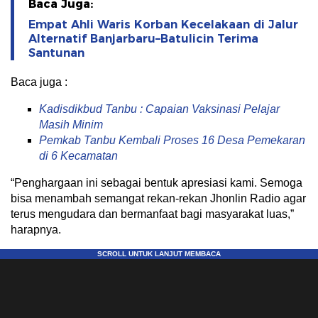
Baca Juga:
Empat Ahli Waris Korban Kecelakaan di Jalur
Alternatif Banjarbaru–Batulicin Terima
Santunan
Baca juga :
Kadisdikbud Tanbu : Capaian Vaksinasi Pelajar
Masih Minim
Pemkab Tanbu Kembali Proses 16 Desa Pemekaran
di 6 Kecamatan
“Penghargaan ini sebagai bentuk apresiasi kami. Semoga
bisa menambah semangat rekan-rekan Jhonlin Radio agar
terus mengudara dan bermanfaat bagi masyarakat luas,”
harapnya.