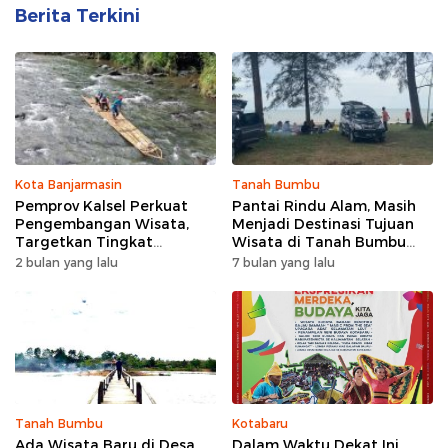
Berita Terkini
Kota Banjarmasin
Tanah Bumbu
Pemprov Kalsel Perkuat
Pantai Rindu Alam, Masih
Pengembangan Wisata,
Menjadi Destinasi Tujuan
Targetkan Tingkat
Wisata di Tanah Bumbu
Kunjungan Naik 5 Persen di
dengan Rindangnya Pohon
2 bulan yang lalu
7 bulan yang lalu
2026
Pinus
Tanah Bumbu
Kotabaru
Ada Wisata Baru di Desa
Dalam Waktu Dekat Ini,