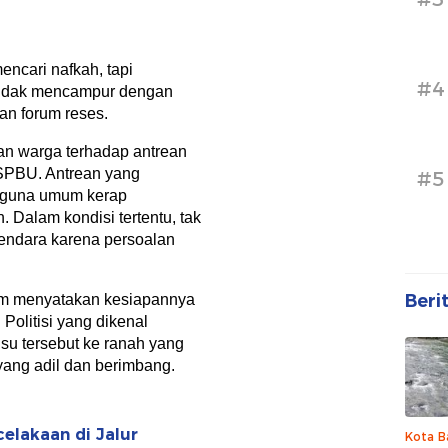
encari nafkah, tapi
#4
r tidak mencampur dengan
an forum reses.
an warga terhadap antrean
 SPBU. Antrean yang
#5
ngguna umum kerap
 Dalam kondisi tertentu, tak
gendara karena persoalan
Beri
im menyatakan kesiapannya
 Politisi yang dikenal
su tersebut ke ranah yang
 yang adil dan berimbang.
elakaan di Jalur
Kota B