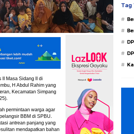
Tag 
#
Be
#
Be
#
DP
#
DP
#
Ka
Ba
II Masa Sidang II di
mbu, H Abdul Rahim yang
geran, Kecamatan Simpang
25).
lah permintaan warga agar
i pelangsir BBM di SPBU.
atasi antrean panjang yang
sulitan mendapatkan bahan