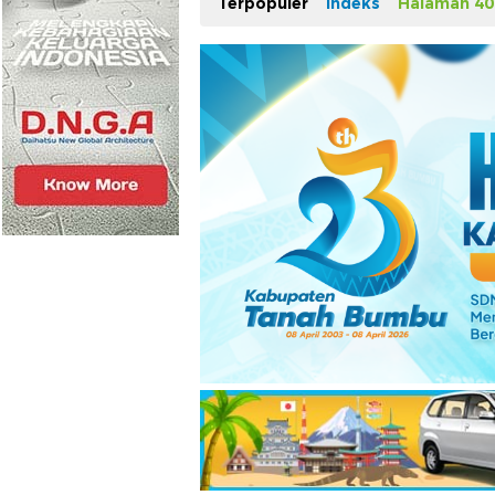
Terpopuler
Indeks
Halaman 40