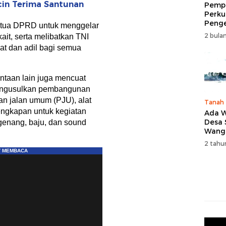
icin Terima Santunan
Pempr
Perku
Peng
etua DPRD untuk menggelar
Wisat
2 bulan
ait, serta melibatkan TNI
Tingk
pat dan adil bagi semua
Naik 
2026
ntaan lain juga mencuat
mengusulkan pembangunan
n jalan umum (PJU), alat
Tanah
lengkapan untuk kegiatan
Ada W
Desa
 genang, baju, dan sound
Wang
Karan
2 tahu