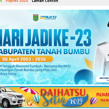
4
Pilpres 2024
Laman Contoh