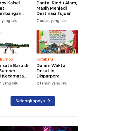
ov Kalsel
Pantai Rindu Alam,
at
Masih Menjadi
embangan
Destinasi Tujuan
a, Targetkan
Wisata di Tanah
 yang lalu
7 bulan yang lalu
at Kunjungan
Bumbu dengan
5 Persen di
Rindangnya Pohon
Pinus
 Bumbu
Kotabaru
isata Baru di
Dalam Waktu
 Sumber
Dekat Ini,
i Kecamatan
Disparpora
g Bintang
Kotabaru Bakal
n yang lalu
2 tahun yang lalu
Menggelar Festival
Budaya Saijaan
2024
Selengkapnya