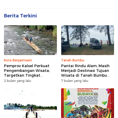
Berita Terkini
Kota Banjarmasin
Tanah Bumbu
Pemprov Kalsel Perkuat
Pantai Rindu Alam, Masih
Pengembangan Wisata,
Menjadi Destinasi Tujuan
Targetkan Tingkat
Wisata di Tanah Bumbu
Kunjungan Naik 5 Persen di
dengan Rindangnya Pohon
2 bulan yang lalu
7 bulan yang lalu
2026
Pinus