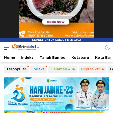
Home
Indeks
Tanah Bumbu
Kotabaru
Kota Ban
Terpopuler
Indeks
Halaman 404
Pilpres 2024
L