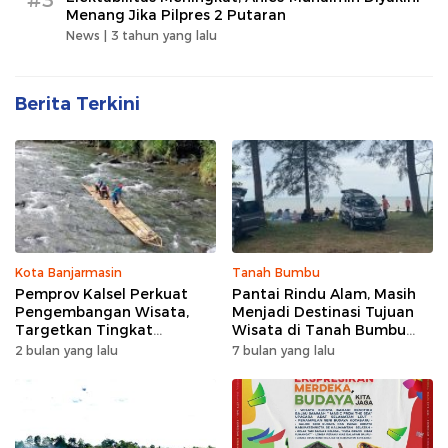
Menang Jika Pilpres 2 Putaran
News |
3 tahun yang lalu
Berita Terkini
Kota Banjarmasin
Tanah Bumbu
Pemprov Kalsel Perkuat
Pantai Rindu Alam, Masih
Pengembangan Wisata,
Menjadi Destinasi Tujuan
Targetkan Tingkat
Wisata di Tanah Bumbu
Kunjungan Naik 5 Persen di
dengan Rindangnya Pohon
2 bulan yang lalu
7 bulan yang lalu
2026
Pinus