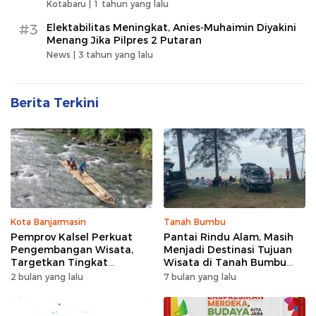
Kotabaru |
1 tahun yang lalu
#3
Elektabilitas Meningkat, Anies-Muhaimin Diyakini
Menang Jika Pilpres 2 Putaran
News |
3 tahun yang lalu
Berita Terkini
Kota Banjarmasin
Tanah Bumbu
Pemprov Kalsel Perkuat
Pantai Rindu Alam, Masih
Pengembangan Wisata,
Menjadi Destinasi Tujuan
Targetkan Tingkat
Wisata di Tanah Bumbu
Kunjungan Naik 5 Persen di
dengan Rindangnya Pohon
2 bulan yang lalu
7 bulan yang lalu
2026
Pinus