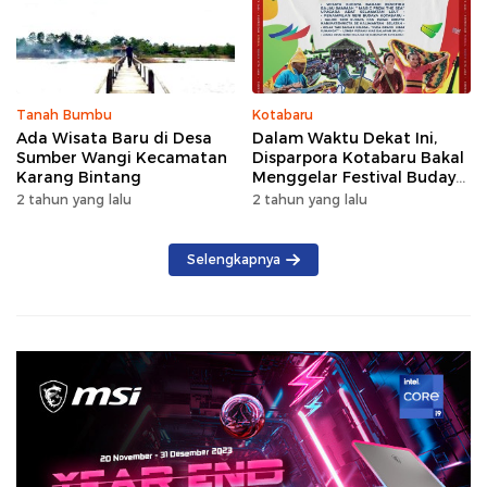
Tanah Bumbu
Kotabaru
Ada Wisata Baru di Desa
Dalam Waktu Dekat Ini,
Sumber Wangi Kecamatan
Disparpora Kotabaru Bakal
Karang Bintang
Menggelar Festival Budaya
Saijaan 2024
2 tahun yang lalu
2 tahun yang lalu
Selengkapnya