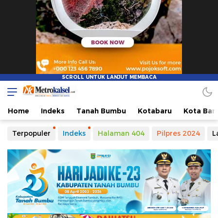
Home
Indeks
Tanah Bumbu
Kotabaru
Kota Ban
Terpopuler
Indeks
Halaman 404
Pilpres 2024
L