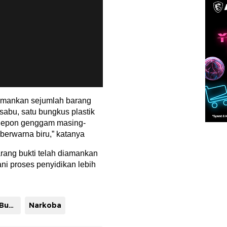
gamankan sejumlah barang
sabu, satu bungkus plastik
t telepon genggam masing-
erwarna biru,” katanya
arang bukti telah diamankan
ni proses penyidikan lebih
Berita Tanah Bumbu
Narkoba