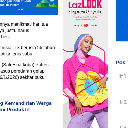
nnya menikmati hari tua
ya justru harus
 besi.
inisial TS berusia 56 tahun
otika jenis sabu.
Pos 
(Satresnarkoba) Polres
asus peredaran gelap
#1
6/1/2026) sekitar pukul
#2
ong Kemandirian Warga
mi Produktif
#3