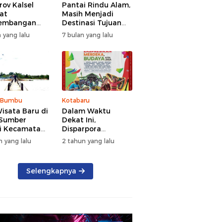
ov Kalsel
Pantai Rindu Alam,
at
Masih Menjadi
embangan
Destinasi Tujuan
a, Targetkan
Wisata di Tanah
 yang lalu
7 bulan yang lalu
at Kunjungan
Bumbu dengan
5 Persen di
Rindangnya Pohon
Pinus
 Bumbu
Kotabaru
isata Baru di
Dalam Waktu
 Sumber
Dekat Ini,
i Kecamatan
Disparpora
g Bintang
Kotabaru Bakal
n yang lalu
2 tahun yang lalu
Menggelar Festival
Budaya Saijaan
2024
Selengkapnya