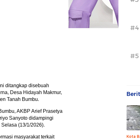
#4
#5
ini ditangkap disebuah
urna, Desa Hidayah Makmur,
Beri
en Tanah Bumbu.
 Bumbu, AKBP Arief Prasetya
riyo Sanyoto didampingi
Selasa (13/1/2026).
ormasi masyarakat terkait
Kota B