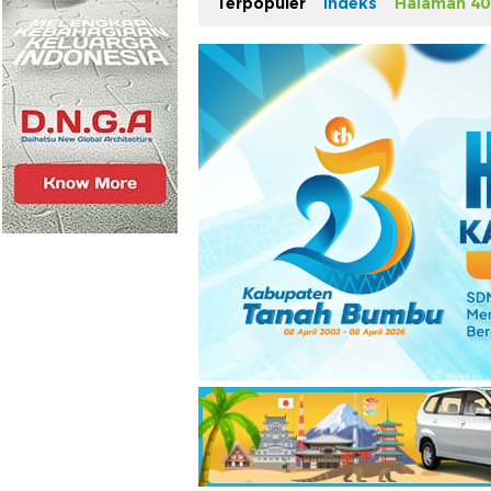
Terpopuler
Indeks
Halaman 40