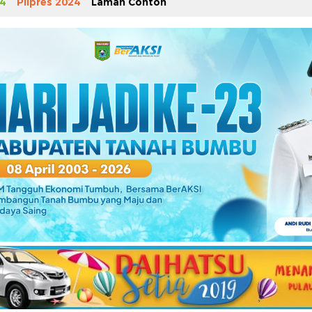
4
Pilpres 2024
Laman Contoh