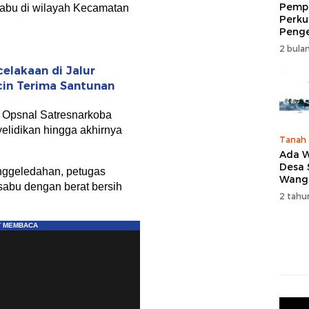
Pempr
sabu di wilayah Kecamatan
Perku
Peng
Wisat
2 bulan
Tingk
Naik 
elakaan di Jalur
2026
icin Terima Santunan
m Opsnal Satresnarkoba
lidikan hingga akhirnya
Tanah
Ada W
Desa
nggeledahan, petugas
Wang
sabu dengan berat bersih
Karan
2 tahu