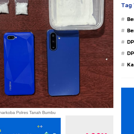
Tag 
#
Be
#
Be
#
DP
#
DP
#
Ka
Ba
esnarkoba Polres Tanah Bumbu