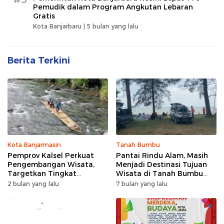
Pemudik dalam Program Angkutan Lebaran
Gratis
Kota Banjarbaru |
5 bulan yang lalu
Berita Terkini
Kota Banjarmasin
Tanah Bumbu
Pemprov Kalsel Perkuat
Pantai Rindu Alam, Masih
Pengembangan Wisata,
Menjadi Destinasi Tujuan
Targetkan Tingkat
Wisata di Tanah Bumbu
Kunjungan Naik 5 Persen di
dengan Rindangnya Pohon
2 bulan yang lalu
7 bulan yang lalu
2026
Pinus