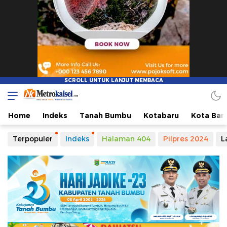
Home
Indeks
Tanah Bumbu
Kotabaru
Kota Ban
Terpopuler
Indeks
Halaman 404
Pilpres 2024
L