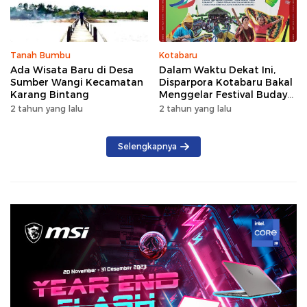
Tanah Bumbu
Kotabaru
Ada Wisata Baru di Desa
Dalam Waktu Dekat Ini,
Sumber Wangi Kecamatan
Disparpora Kotabaru Bakal
Karang Bintang
Menggelar Festival Budaya
Saijaan 2024
2 tahun yang lalu
2 tahun yang lalu
Selengkapnya