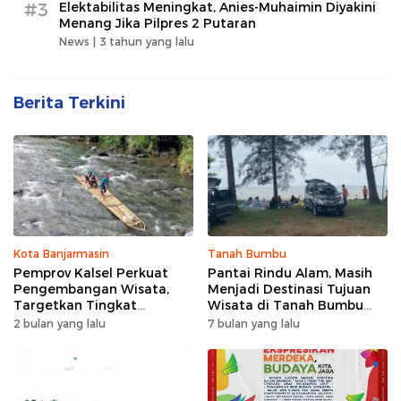
#3
Elektabilitas Meningkat, Anies-Muhaimin Diyakini
Menang Jika Pilpres 2 Putaran
News |
3 tahun yang lalu
Berita Terkini
Kota Banjarmasin
Tanah Bumbu
Pemprov Kalsel Perkuat
Pantai Rindu Alam, Masih
Pengembangan Wisata,
Menjadi Destinasi Tujuan
Targetkan Tingkat
Wisata di Tanah Bumbu
Kunjungan Naik 5 Persen di
dengan Rindangnya Pohon
2 bulan yang lalu
7 bulan yang lalu
2026
Pinus