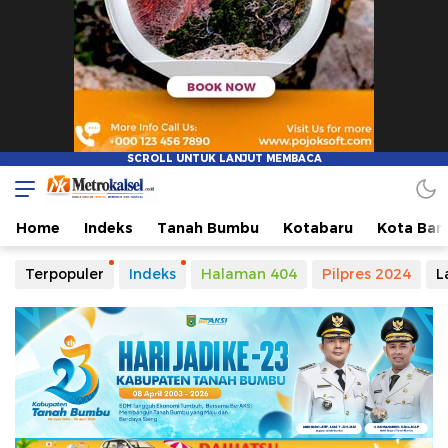
Home
Indeks
Tanah Bumbu
Kotabaru
Kota Ban
Terpopuler
Indeks
Halaman 404
Pilpres 2024
L