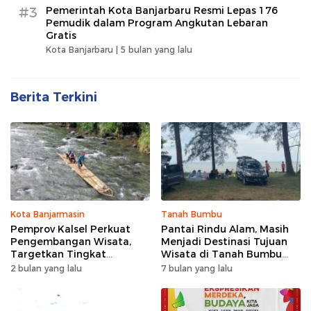
#3
Pemerintah Kota Banjarbaru Resmi Lepas 176
Pemudik dalam Program Angkutan Lebaran
Gratis
Kota Banjarbaru |
5 bulan yang lalu
Berita Terkini
Kota Banjarmasin
Tanah Bumbu
Pemprov Kalsel Perkuat
Pantai Rindu Alam, Masih
Pengembangan Wisata,
Menjadi Destinasi Tujuan
Targetkan Tingkat
Wisata di Tanah Bumbu
Kunjungan Naik 5 Persen di
dengan Rindangnya Pohon
2 bulan yang lalu
7 bulan yang lalu
2026
Pinus