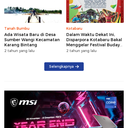
Tanah Bumbu
Kotabaru
Ada Wisata Baru di Desa
Dalam Waktu Dekat Ini,
Sumber Wangi Kecamatan
Disparpora Kotabaru Bakal
Karang Bintang
Menggelar Festival Budaya
Saijaan 2024
2 tahun yang lalu
2 tahun yang lalu
Selengkapnya