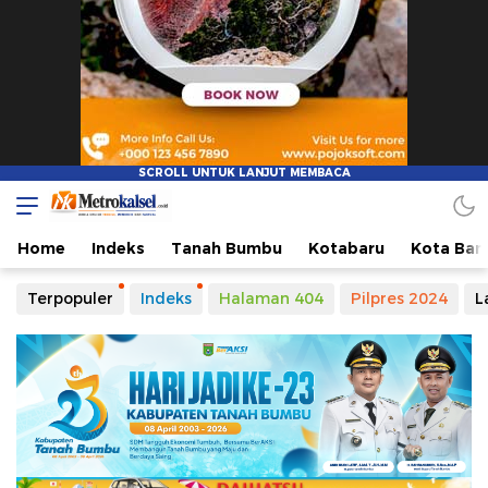
Home
Indeks
Tanah Bumbu
Kotabaru
Kota Ban
Terpopuler
Indeks
Halaman 404
Pilpres 2024
L