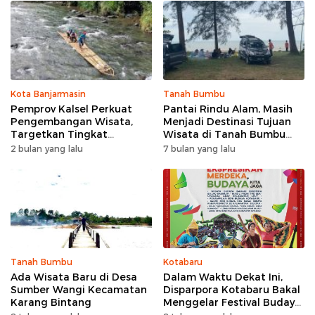
Kota Banjarmasin
Tanah Bumbu
Pemprov Kalsel Perkuat
Pantai Rindu Alam, Masih
Pengembangan Wisata,
Menjadi Destinasi Tujuan
Targetkan Tingkat
Wisata di Tanah Bumbu
Kunjungan Naik 5 Persen di
dengan Rindangnya Pohon
2 bulan yang lalu
7 bulan yang lalu
2026
Pinus
Tanah Bumbu
Kotabaru
Ada Wisata Baru di Desa
Dalam Waktu Dekat Ini,
Sumber Wangi Kecamatan
Disparpora Kotabaru Bakal
Karang Bintang
Menggelar Festival Budaya