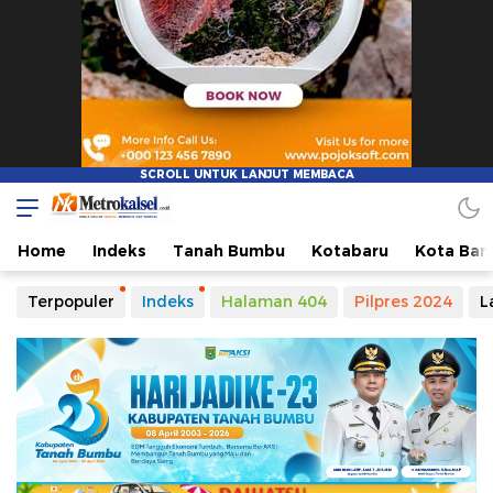
Home
Indeks
Tanah Bumbu
Kotabaru
Kota Ban
Terpopuler
Indeks
Halaman 404
Pilpres 2024
L