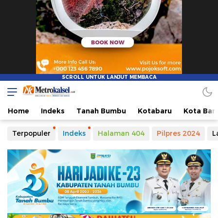
Home
Indeks
Tanah Bumbu
Kotabaru
Kota Ban
Terpopuler
Indeks
Halaman 404
Pilpres 2024
L