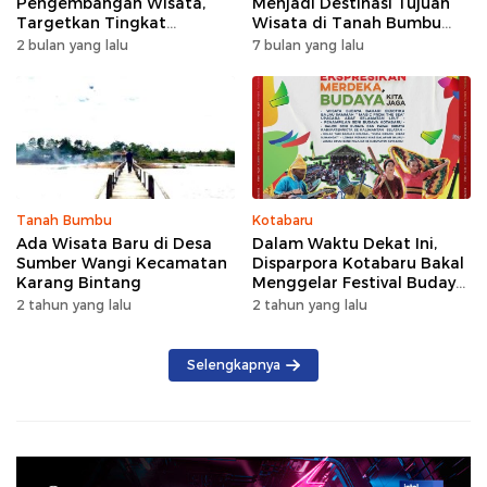
Pengembangan Wisata,
Menjadi Destinasi Tujuan
Targetkan Tingkat
Wisata di Tanah Bumbu
Kunjungan Naik 5 Persen di
dengan Rindangnya Pohon
2 bulan yang lalu
7 bulan yang lalu
2026
Pinus
Tanah Bumbu
Kotabaru
Ada Wisata Baru di Desa
Dalam Waktu Dekat Ini,
Sumber Wangi Kecamatan
Disparpora Kotabaru Bakal
Karang Bintang
Menggelar Festival Budaya
Saijaan 2024
2 tahun yang lalu
2 tahun yang lalu
Selengkapnya