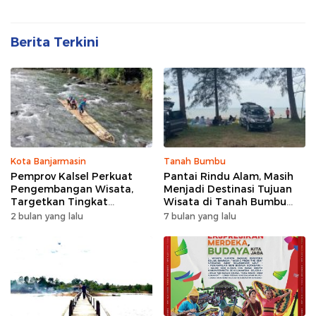
Berita Terkini
Kota Banjarmasin
Tanah Bumbu
Pemprov Kalsel Perkuat
Pantai Rindu Alam, Masih
Pengembangan Wisata,
Menjadi Destinasi Tujuan
Targetkan Tingkat
Wisata di Tanah Bumbu
Kunjungan Naik 5 Persen di
dengan Rindangnya Pohon
2 bulan yang lalu
7 bulan yang lalu
2026
Pinus