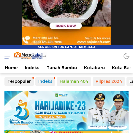
Home
Indeks
Tanah Bumbu
Kotabaru
Kota Ban
Terpopuler
Indeks
Halaman 404
Pilpres 2024
L