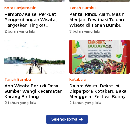
Kota Banjarmasin
Tanah Bumbu
Pemprov Kalsel Perkuat
Pantai Rindu Alam, Masih
Pengembangan Wisata,
Menjadi Destinasi Tujuan
Targetkan Tingkat
Wisata di Tanah Bumbu
Kunjungan Naik 5 Persen di
dengan Rindangnya Pohon
2 bulan yang lalu
7 bulan yang lalu
2026
Pinus
Tanah Bumbu
Kotabaru
Ada Wisata Baru di Desa
Dalam Waktu Dekat Ini,
Sumber Wangi Kecamatan
Disparpora Kotabaru Bakal
Karang Bintang
Menggelar Festival Budaya
Saijaan 2024
2 tahun yang lalu
2 tahun yang lalu
Selengkapnya