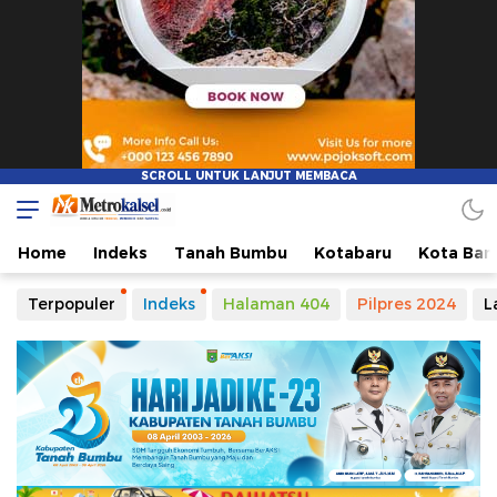
Home
Indeks
Tanah Bumbu
Kotabaru
Kota Ban
Terpopuler
Indeks
Halaman 404
Pilpres 2024
L