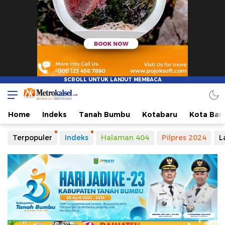
Home
Indeks
Tanah Bumbu
Kotabaru
Kota Ban
Terpopuler
Indeks
Halaman 404
Pilpres 2024
L