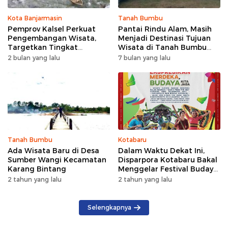
Kota Banjarmasin
Tanah Bumbu
Pemprov Kalsel Perkuat
Pantai Rindu Alam, Masih
Pengembangan Wisata,
Menjadi Destinasi Tujuan
Targetkan Tingkat
Wisata di Tanah Bumbu
Kunjungan Naik 5 Persen di
dengan Rindangnya Pohon
2 bulan yang lalu
7 bulan yang lalu
2026
Pinus
Tanah Bumbu
Kotabaru
Ada Wisata Baru di Desa
Dalam Waktu Dekat Ini,
Sumber Wangi Kecamatan
Disparpora Kotabaru Bakal
Karang Bintang
Menggelar Festival Budaya
Saijaan 2024
2 tahun yang lalu
2 tahun yang lalu
Selengkapnya