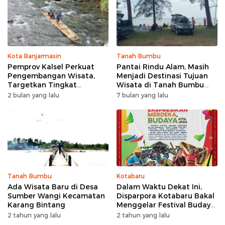
Kota Banjarmasin
Tanah Bumbu
Pemprov Kalsel Perkuat
Pantai Rindu Alam, Masih
Pengembangan Wisata,
Menjadi Destinasi Tujuan
Targetkan Tingkat
Wisata di Tanah Bumbu
Kunjungan Naik 5 Persen di
dengan Rindangnya Pohon
2 bulan yang lalu
7 bulan yang lalu
2026
Pinus
Tanah Bumbu
Kotabaru
Ada Wisata Baru di Desa
Dalam Waktu Dekat Ini,
Sumber Wangi Kecamatan
Disparpora Kotabaru Bakal
Karang Bintang
Menggelar Festival Budaya
Saijaan 2024
2 tahun yang lalu
2 tahun yang lalu