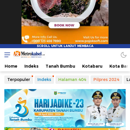
Home
Indeks
Tanah Bumbu
Kotabaru
Kota Ban
Terpopuler
Indeks
Halaman 404
Pilpres 2024
L