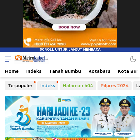
Home
Indeks
Tanah Bumbu
Kotabaru
Kota Ban
Terpopuler
Indeks
Halaman 404
Pilpres 2024
L