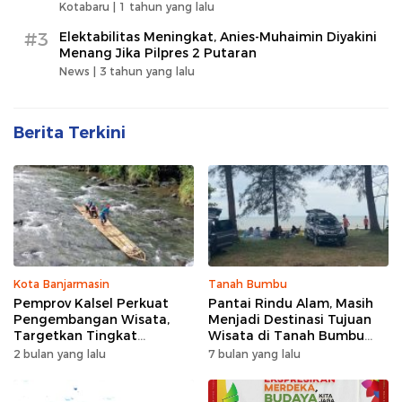
Kotabaru |
1 tahun yang lalu
#3
Elektabilitas Meningkat, Anies-Muhaimin Diyakini
Menang Jika Pilpres 2 Putaran
News |
3 tahun yang lalu
Berita Terkini
Kota Banjarmasin
Tanah Bumbu
Pemprov Kalsel Perkuat
Pantai Rindu Alam, Masih
Pengembangan Wisata,
Menjadi Destinasi Tujuan
Targetkan Tingkat
Wisata di Tanah Bumbu
Kunjungan Naik 5 Persen di
dengan Rindangnya Pohon
2 bulan yang lalu
7 bulan yang lalu
2026
Pinus