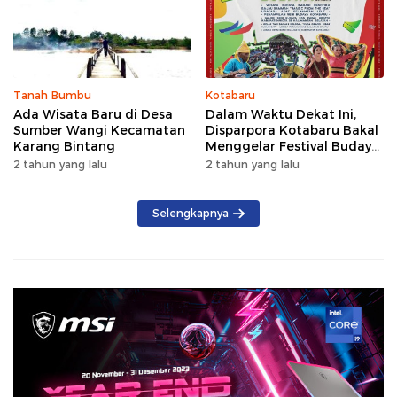
Tanah Bumbu
Kotabaru
Ada Wisata Baru di Desa
Dalam Waktu Dekat Ini,
Sumber Wangi Kecamatan
Disparpora Kotabaru Bakal
Karang Bintang
Menggelar Festival Budaya
Saijaan 2024
2 tahun yang lalu
2 tahun yang lalu
Selengkapnya