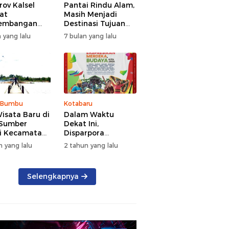
ov Kalsel
Pantai Rindu Alam,
at
Masih Menjadi
embangan
Destinasi Tujuan
a, Targetkan
Wisata di Tanah
 yang lalu
7 bulan yang lalu
at Kunjungan
Bumbu dengan
5 Persen di
Rindangnya Pohon
Pinus
 Bumbu
Kotabaru
isata Baru di
Dalam Waktu
 Sumber
Dekat Ini,
i Kecamatan
Disparpora
g Bintang
Kotabaru Bakal
n yang lalu
2 tahun yang lalu
Menggelar Festival
Budaya Saijaan
2024
Selengkapnya