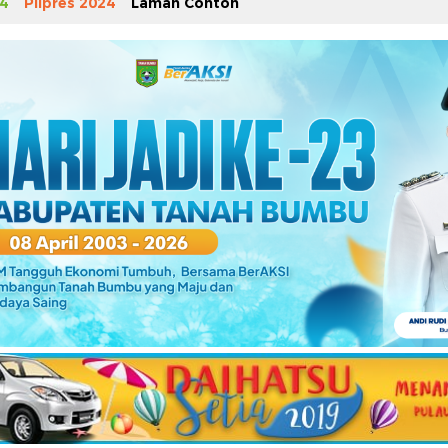
4
Pilpres 2024
Laman Contoh