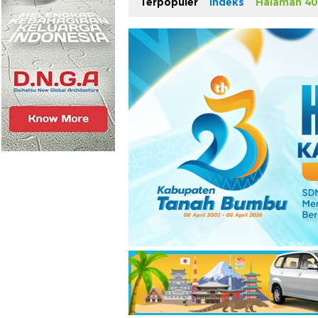
Terpopuler
Indeks
Halaman 40