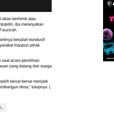
ut akan berhenti atau
terpilih, dia melanjutkan
Fauzizah.
ntinya berjalan kondusif
syarakat maupun pihak
saat acara pemilihan
auan yang datang dari warga
pilih benar-benar menjadi
mbangun desa,” tutupnya. (
Pemilihan Kepala Desa