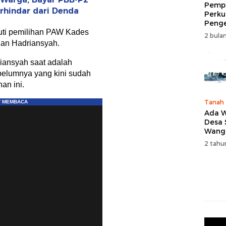
Pempr
rhindar dari Denda
Perku
Peng
uti pemilihan PAW Kades
Wisat
2 bulan
Tingk
dan Hadriansyah.
Naik 
2026
riansyah saat adalah
belumnya yang kini sudah
an ini.
Tanah
Ada W
Desa
Wang
Karan
2 tahu