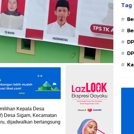
Tag 
#
Be
#
Be
#
DP
#
DP
#
Ka
Ba
milihan Kepala Desa
AW) Desa Sigam, Kecamatan
ru, dijadwalkan berlangsung