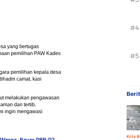
#4
esa yang bertugas
naan pemilihan PAW Kades
#5
ara pemilihan kepala desa
dihadiri camat, kasi
Beri
urut melakukan pengawasan
aman dan tertib.
mi ingin mengawasi
Kota B
Warga, Bayar PBB-P2