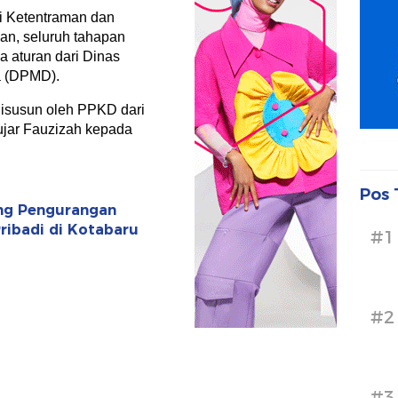
i Ketentraman dan
an, seluruh tahapan
 aturan dari Dinas
a (DPMD).
 disusun oleh PPKD dari
ujar Fauzizah kepada
Pos 
ong Pengurangan
ibadi di Kotabaru
#1
#2
#3