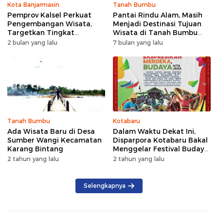
Kota Banjarmasin
Tanah Bumbu
Pemprov Kalsel Perkuat
Pantai Rindu Alam, Masih
Pengembangan Wisata,
Menjadi Destinasi Tujuan
Targetkan Tingkat
Wisata di Tanah Bumbu
Kunjungan Naik 5 Persen di
dengan Rindangnya Pohon
2 bulan yang lalu
7 bulan yang lalu
2026
Pinus
Tanah Bumbu
Kotabaru
Ada Wisata Baru di Desa
Dalam Waktu Dekat Ini,
Sumber Wangi Kecamatan
Disparpora Kotabaru Bakal
Karang Bintang
Menggelar Festival Budaya
Saijaan 2024
2 tahun yang lalu
2 tahun yang lalu
Selengkapnya