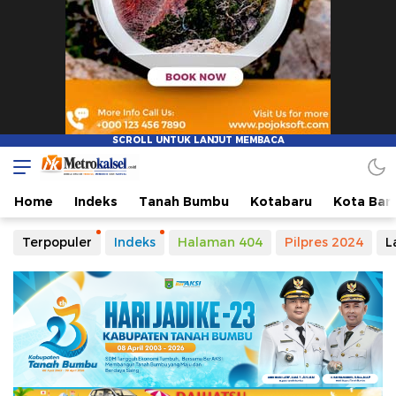
Home
Indeks
Tanah Bumbu
Kotabaru
Kota Ban
Terpopuler
Indeks
Halaman 404
Pilpres 2024
L