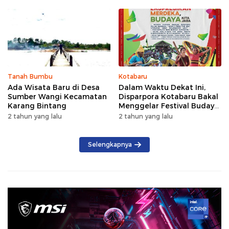
2026
Pinus
Tanah Bumbu
Kotabaru
Ada Wisata Baru di Desa
Dalam Waktu Dekat Ini,
Sumber Wangi Kecamatan
Disparpora Kotabaru Bakal
Karang Bintang
Menggelar Festival Budaya
Saijaan 2024
2 tahun yang lalu
2 tahun yang lalu
Selengkapnya