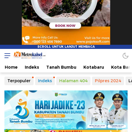
Home
Indeks
Tanah Bumbu
Kotabaru
Kota Ban
Terpopuler
Indeks
Halaman 404
Pilpres 2024
L