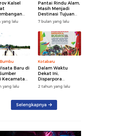
ov Kalsel
Pantai Rindu Alam,
at
Masih Menjadi
embangan
Destinasi Tujuan
a, Targetkan
Wisata di Tanah
 yang lalu
7 bulan yang lalu
at Kunjungan
Bumbu dengan
5 Persen di
Rindangnya Pohon
Pinus
 Bumbu
Kotabaru
isata Baru di
Dalam Waktu
 Sumber
Dekat Ini,
i Kecamatan
Disparpora
g Bintang
Kotabaru Bakal
n yang lalu
2 tahun yang lalu
Menggelar Festival
Budaya Saijaan
2024
Selengkapnya