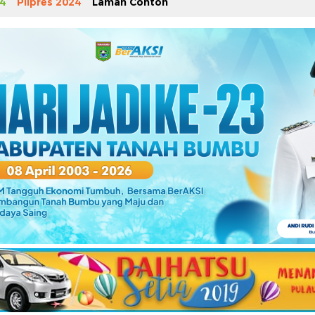
4
Pilpres 2024
Laman Contoh