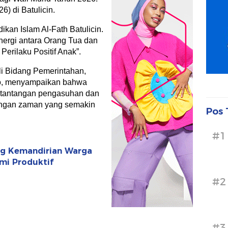
) di Batulicin.
ikan Islam Al-Fath Batulicin.
nergi antara Orang Tua dan
rilaku Positif Anak”.
hli Bidang Pemerintahan,
to, menyampaikan bahwa
n tantangan pengasuhan dan
angan zaman yang semakin
Pos 
#1
ong Kemandirian Warga
mi Produktif
#2
#3