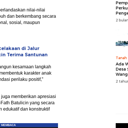
Pempr
Perku
rlandaskan nilai-nilai
Peng
buh dan berkembang secara
Wisat
2 bulan
onal, sosial, maupun
Tingk
Naik 
2026
elakaan di Jalur
icin Terima Santunan
Tanah
Ada W
erbangun kesamaan langkah
Desa
 membentuk karakter anak
Wang
Karan
asi perilaku positif,”
2 tahu
juga memberikan apresiasi
Fath Batulicin yang secara
edukatif dan konstruktif