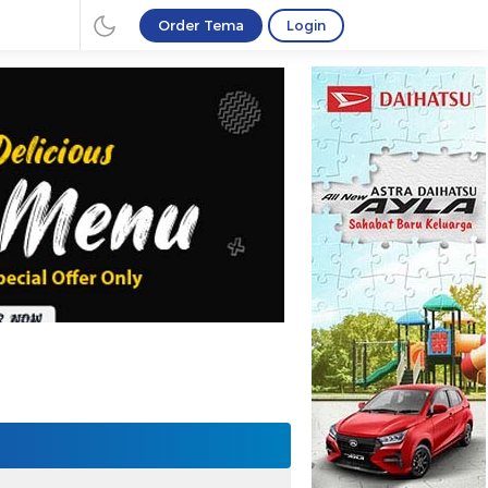
Order Tema
Login