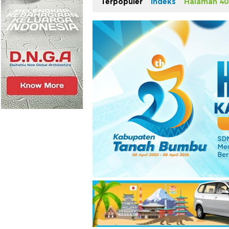
Terpopuler
Indeks
Halaman 40