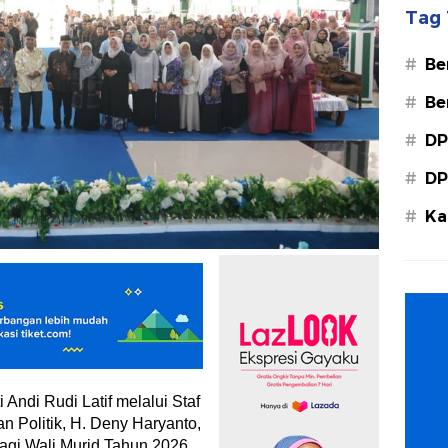
Tag 
#
Be
#
Be
#
DP
#
DP
#
Ka
Ba
Andi Rudi Latif melalui Staf
n Politik, H. Deny Haryanto,
agi Wali Murid Tahun 2026.