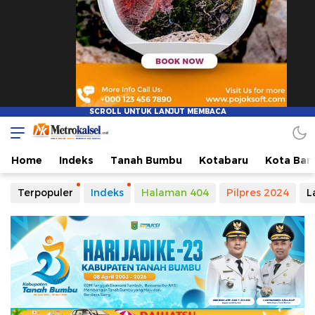
Home
Indeks
Tanah Bumbu
Kotabaru
Kota Ban
Terpopuler
Indeks
Halaman 404
Pilpres 2024
L