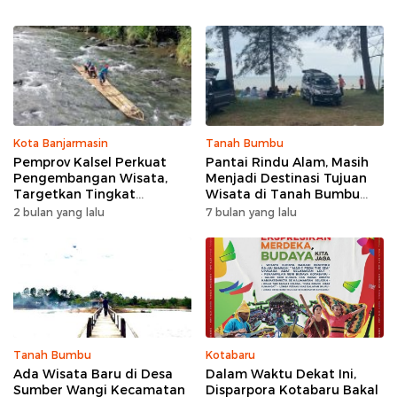
Kota Banjarmasin
Tanah Bumbu
Pemprov Kalsel Perkuat
Pantai Rindu Alam, Masih
Pengembangan Wisata,
Menjadi Destinasi Tujuan
Targetkan Tingkat
Wisata di Tanah Bumbu
Kunjungan Naik 5 Persen di
dengan Rindangnya Pohon
2 bulan yang lalu
7 bulan yang lalu
2026
Pinus
Tanah Bumbu
Kotabaru
Ada Wisata Baru di Desa
Dalam Waktu Dekat Ini,
Sumber Wangi Kecamatan
Disparpora Kotabaru Bakal