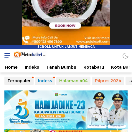
Home
Indeks
Tanah Bumbu
Kotabaru
Kota Ban
Terpopuler
Indeks
Halaman 404
Pilpres 2024
L