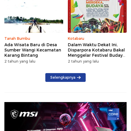
Tanah Bumbu
Kotabaru
Ada Wisata Baru di Desa
Dalam Waktu Dekat Ini,
Sumber Wangi Kecamatan
Disparpora Kotabaru Bakal
Karang Bintang
Menggelar Festival Budaya
Saijaan 2024
2 tahun yang lalu
2 tahun yang lalu
Selengkapnya