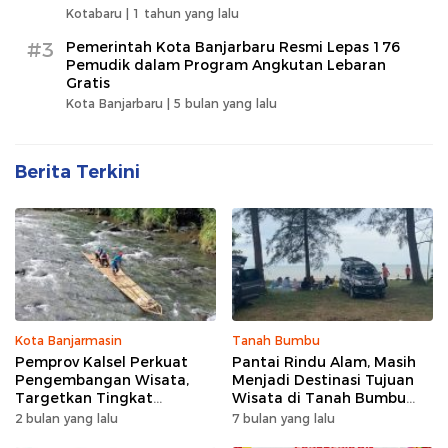
Kotabaru |
1 tahun yang lalu
#3
Pemerintah Kota Banjarbaru Resmi Lepas 176
Pemudik dalam Program Angkutan Lebaran
Gratis
Kota Banjarbaru |
5 bulan yang lalu
Berita Terkini
Kota Banjarmasin
Tanah Bumbu
Pemprov Kalsel Perkuat
Pantai Rindu Alam, Masih
Pengembangan Wisata,
Menjadi Destinasi Tujuan
Targetkan Tingkat
Wisata di Tanah Bumbu
Kunjungan Naik 5 Persen di
dengan Rindangnya Pohon
2 bulan yang lalu
7 bulan yang lalu
2026
Pinus