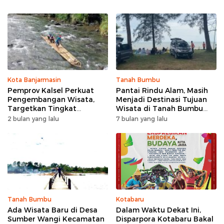
Kota Banjarmasin
Tanah Bumbu
Pemprov Kalsel Perkuat
Pantai Rindu Alam, Masih
Pengembangan Wisata,
Menjadi Destinasi Tujuan
Targetkan Tingkat
Wisata di Tanah Bumbu
Kunjungan Naik 5 Persen di
dengan Rindangnya Pohon
2 bulan yang lalu
7 bulan yang lalu
2026
Pinus
Tanah Bumbu
Kotabaru
Ada Wisata Baru di Desa
Dalam Waktu Dekat Ini,
Sumber Wangi Kecamatan
Disparpora Kotabaru Bakal