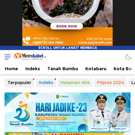
Home
Indeks
Tanah Bumbu
Kotabaru
Kota Ban
Terpopuler
Indeks
Halaman 404
Pilpres 2024
L