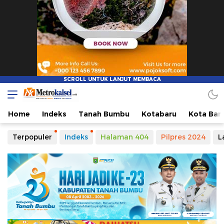
Home
Indeks
Tanah Bumbu
Kotabaru
Kota Ban
Terpopuler
Indeks
Halaman 404
Pilpres 2024
L