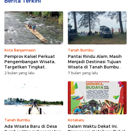
Berita Terkini
Kota Banjarmasin
Tanah Bumbu
Pemprov Kalsel Perkuat
Pantai Rindu Alam, Masih
Pengembangan Wisata,
Menjadi Destinasi Tujuan
Targetkan Tingkat
Wisata di Tanah Bumbu
Kunjungan Naik 5 Persen di
dengan Rindangnya Pohon
2 bulan yang lalu
7 bulan yang lalu
2026
Pinus
Tanah Bumbu
Kotabaru
Ada Wisata Baru di Desa
Dalam Waktu Dekat Ini,