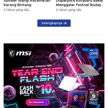
Sumber Wangi Kecamatan
Disparpora Kotabaru Bakal
Karang Bintang
Menggelar Festival Budaya
Saijaan 2024
2 tahun yang lalu
2 tahun yang lalu
Selengkapnya