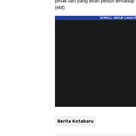
pihak lain yang telah peduli terhada
(ebt)
Berita Kotabaru