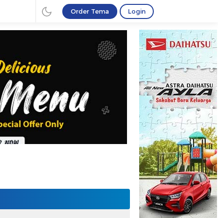
Order Tema
Login