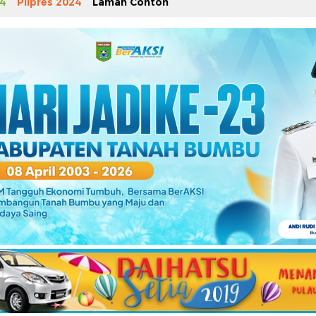
4
Pilpres 2024
Laman Contoh