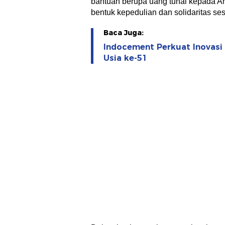
bantuan berupa uang tunai kepada A
bentuk kepedulian dan solidaritas s
Baca Juga:
Indocement Perkuat Inovasi
Usia ke-51