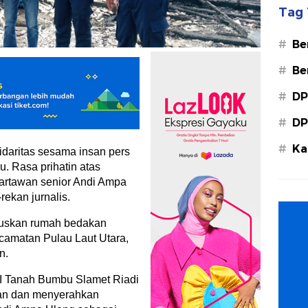
Tag 
#
Be
#
Be
#
DP
#
DP
#
Ka
idaritas sesama insan pers
Ba
u. Rasa prihatin atas
rtawan senior Andi Ampa
rekan jurnalis.
guskan rumah bedakan
amatan Pulau Laut Utara,
n.
I Tanah Bumbu Slamet Riadi
ran dan menyerahkan