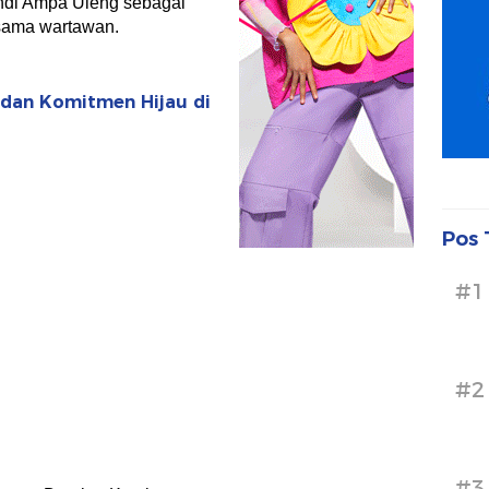
ndi Ampa Uleng sebagai
esama wartawan.
 dan Komitmen Hijau di
Pos 
#1
#2
#3