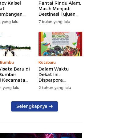
ov Kalsel
Pantai Rindu Alam,
at
Masih Menjadi
embangan
Destinasi Tujuan
a, Targetkan
Wisata di Tanah
 yang lalu
7 bulan yang lalu
at Kunjungan
Bumbu dengan
5 Persen di
Rindangnya Pohon
Pinus
 Bumbu
Kotabaru
isata Baru di
Dalam Waktu
 Sumber
Dekat Ini,
i Kecamatan
Disparpora
g Bintang
Kotabaru Bakal
n yang lalu
2 tahun yang lalu
Menggelar Festival
Budaya Saijaan
2024
Selengkapnya