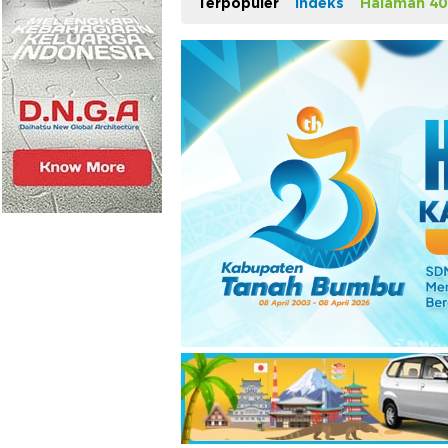
Terpopuler
Indeks
Halaman 40