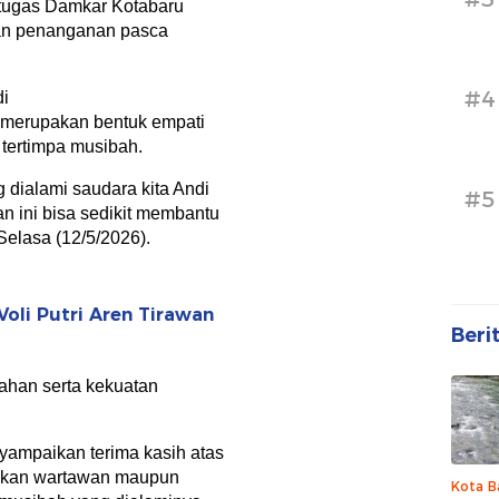
etugas Damkar Kotabaru
kan penanganan pasca
#4
i
 merupakan bentuk empati
tertimpa musibah.
g dialami saudara kita Andi
#5
 ini bisa sedikit membantu
Selasa (12/5/2026).
Voli Putri Aren Tirawan
Beri
bahan serta kekuatan
yampaikan terima kasih atas
rekan wartawan maupun
Kota B