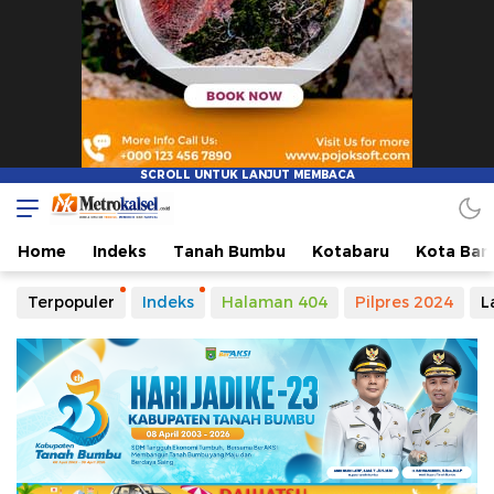
Home
Indeks
Tanah Bumbu
Kotabaru
Kota Ban
Terpopuler
Indeks
Halaman 404
Pilpres 2024
L