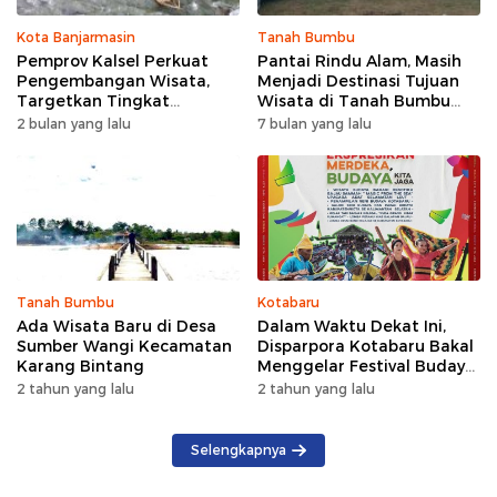
Kota Banjarmasin
Tanah Bumbu
Pemprov Kalsel Perkuat
Pantai Rindu Alam, Masih
Pengembangan Wisata,
Menjadi Destinasi Tujuan
Targetkan Tingkat
Wisata di Tanah Bumbu
Kunjungan Naik 5 Persen di
dengan Rindangnya Pohon
2 bulan yang lalu
7 bulan yang lalu
2026
Pinus
Tanah Bumbu
Kotabaru
Ada Wisata Baru di Desa
Dalam Waktu Dekat Ini,
Sumber Wangi Kecamatan
Disparpora Kotabaru Bakal
Karang Bintang
Menggelar Festival Budaya
Saijaan 2024
2 tahun yang lalu
2 tahun yang lalu
Selengkapnya