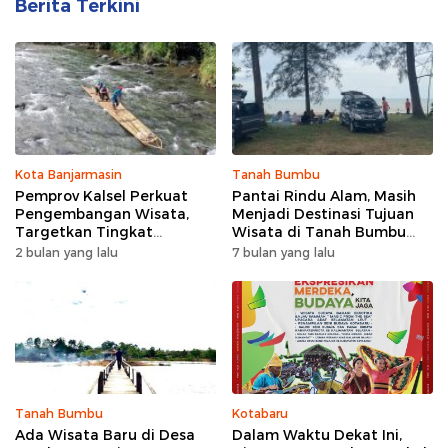
Berita Terkini
Kota Banjarmasin
Tanah Bumbu
Pemprov Kalsel Perkuat
Pantai Rindu Alam, Masih
Pengembangan Wisata,
Menjadi Destinasi Tujuan
Targetkan Tingkat
Wisata di Tanah Bumbu
Kunjungan Naik 5 Persen di
dengan Rindangnya Pohon
2 bulan yang lalu
7 bulan yang lalu
2026
Pinus
Tanah Bumbu
Kotabaru
Ada Wisata Baru di Desa
Dalam Waktu Dekat Ini,