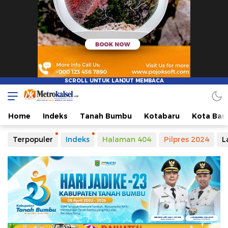
Home
Indeks
Tanah Bumbu
Kotabaru
Kota Ban
Terpopuler
Indeks
Halaman 404
Pilpres 2024
L