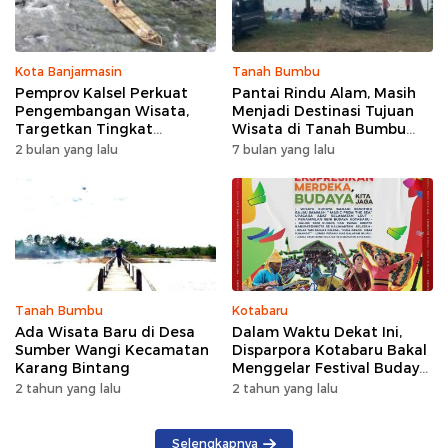
Kota Banjarmasin
Tanah Bumbu
Pemprov Kalsel Perkuat
Pantai Rindu Alam, Masih
Pengembangan Wisata,
Menjadi Destinasi Tujuan
Targetkan Tingkat
Wisata di Tanah Bumbu
Kunjungan Naik 5 Persen di
dengan Rindangnya Pohon
2 bulan yang lalu
7 bulan yang lalu
2026
Pinus
Tanah Bumbu
Kotabaru
Ada Wisata Baru di Desa
Dalam Waktu Dekat Ini,
Sumber Wangi Kecamatan
Disparpora Kotabaru Bakal
Karang Bintang
Menggelar Festival Budaya
Saijaan 2024
2 tahun yang lalu
2 tahun yang lalu
Selengkapnya