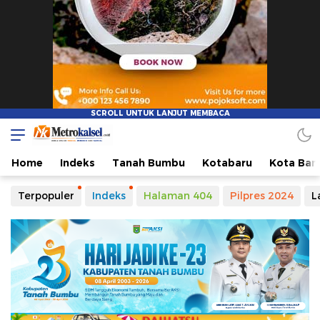
Home
Indeks
Tanah Bumbu
Kotabaru
Kota Ban
Terpopuler
Indeks
Halaman 404
Pilpres 2024
L