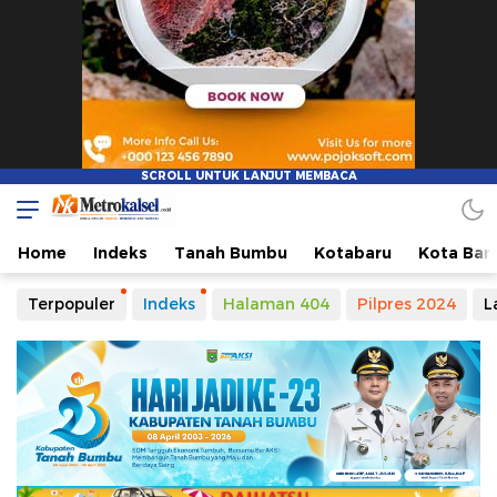
Home
Indeks
Tanah Bumbu
Kotabaru
Kota Ban
Terpopuler
Indeks
Halaman 404
Pilpres 2024
L