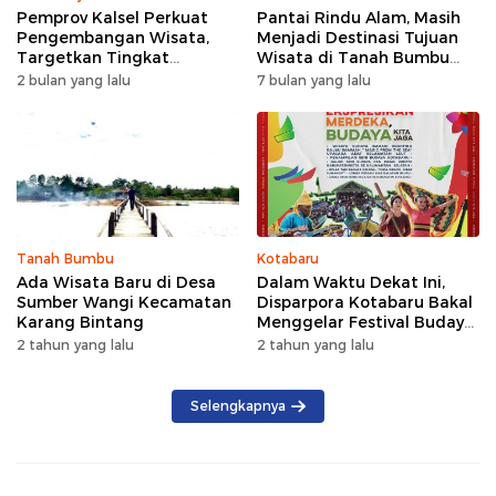
Pemprov Kalsel Perkuat
Pantai Rindu Alam, Masih
Pengembangan Wisata,
Menjadi Destinasi Tujuan
Targetkan Tingkat
Wisata di Tanah Bumbu
Kunjungan Naik 5 Persen di
dengan Rindangnya Pohon
2 bulan yang lalu
7 bulan yang lalu
2026
Pinus
Tanah Bumbu
Kotabaru
Ada Wisata Baru di Desa
Dalam Waktu Dekat Ini,
Sumber Wangi Kecamatan
Disparpora Kotabaru Bakal
Karang Bintang
Menggelar Festival Budaya
Saijaan 2024
2 tahun yang lalu
2 tahun yang lalu
Selengkapnya