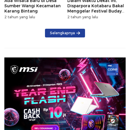
Ada Wisata Baru di Desa
Dalam Waktu Dekat Ini,
Sumber Wangi Kecamatan
Disparpora Kotabaru Bakal
Karang Bintang
Menggelar Festival Budaya
Saijaan 2024
2 tahun yang lalu
2 tahun yang lalu
Selengkapnya