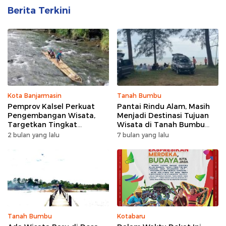
Berita Terkini
Kota Banjarmasin
Tanah Bumbu
Pemprov Kalsel Perkuat
Pantai Rindu Alam, Masih
Pengembangan Wisata,
Menjadi Destinasi Tujuan
Targetkan Tingkat
Wisata di Tanah Bumbu
Kunjungan Naik 5 Persen di
dengan Rindangnya Pohon
2 bulan yang lalu
7 bulan yang lalu
2026
Pinus
Tanah Bumbu
Kotabaru