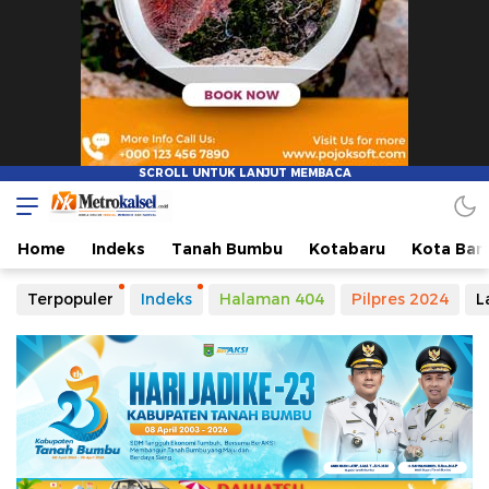
Home
Indeks
Tanah Bumbu
Kotabaru
Kota Ban
Terpopuler
Indeks
Halaman 404
Pilpres 2024
L