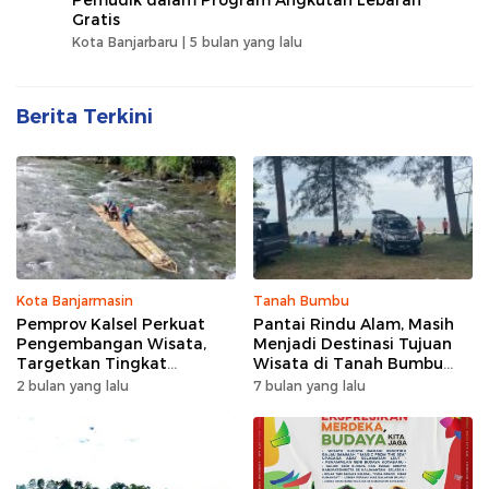
Gratis
Kota Banjarbaru |
5 bulan yang lalu
Berita Terkini
Kota Banjarmasin
Tanah Bumbu
Pemprov Kalsel Perkuat
Pantai Rindu Alam, Masih
Pengembangan Wisata,
Menjadi Destinasi Tujuan
Targetkan Tingkat
Wisata di Tanah Bumbu
Kunjungan Naik 5 Persen di
dengan Rindangnya Pohon
2 bulan yang lalu
7 bulan yang lalu
2026
Pinus