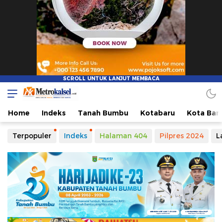
Home
Indeks
Tanah Bumbu
Kotabaru
Kota Ban
Terpopuler
Indeks
Halaman 404
Pilpres 2024
L