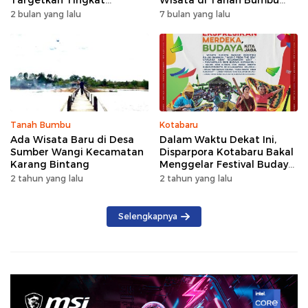
Kunjungan Naik 5 Persen di
dengan Rindangnya Pohon
2 bulan yang lalu
7 bulan yang lalu
2026
Pinus
Tanah Bumbu
Kotabaru
Ada Wisata Baru di Desa
Dalam Waktu Dekat Ini,
Sumber Wangi Kecamatan
Disparpora Kotabaru Bakal
Karang Bintang
Menggelar Festival Budaya
Saijaan 2024
2 tahun yang lalu
2 tahun yang lalu
Selengkapnya