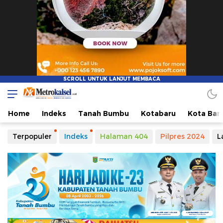
Home
Indeks
Tanah Bumbu
Kotabaru
Kota Ban
Terpopuler
Indeks
Halaman 404
Pilpres 2024
L