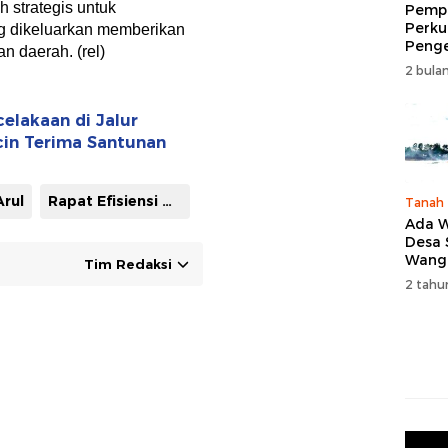
h strategis untuk
Pempr
Perku
g dikeluarkan memberikan
Peng
n daerah. (rel)
Wisat
2 bulan
Tingk
Naik 
2026
elakaan di Jalur
icin Terima Santunan
Arul
Rapat Efisiensi Anggaran
Tanah
Ada W
Desa
Wang
Tim Redaksi
Karan
2 tahu