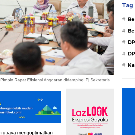
Tag 
#
Be
#
Be
#
DP
#
DP
#
Ka
Ba
Pimpin Rapat Efisiensi Anggaran didampingi Pj Sekretaris
am upaya mengoptimalkan