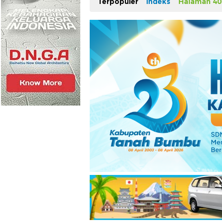
Terpopuler
Indeks
Halaman 40