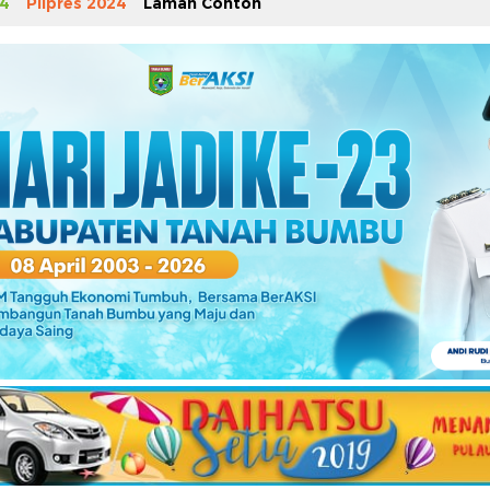
4
Pilpres 2024
Laman Contoh