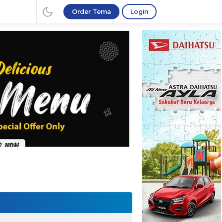
Order Tema
Login