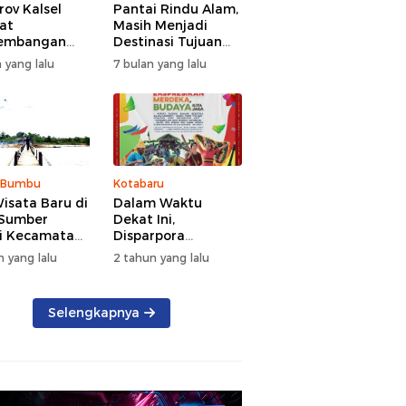
ov Kalsel
Pantai Rindu Alam,
at
Masih Menjadi
embangan
Destinasi Tujuan
a, Targetkan
Wisata di Tanah
 yang lalu
7 bulan yang lalu
at Kunjungan
Bumbu dengan
5 Persen di
Rindangnya Pohon
Pinus
 Bumbu
Kotabaru
isata Baru di
Dalam Waktu
 Sumber
Dekat Ini,
i Kecamatan
Disparpora
g Bintang
Kotabaru Bakal
n yang lalu
2 tahun yang lalu
Menggelar Festival
Budaya Saijaan
2024
Selengkapnya