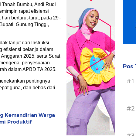
i Tanah Bumbu, Andi Rudi
emimpin rapat efisiensi
hari berturut-turut, pada 29–
Bupati, Gunung Tinggi,
ak lanjut dari Instruksi
 efisiensi belanja dalam
nggaran 2025, serta Surat
 mengenai penyesuaian
Pos 
aerah dalam APBD TA 2025.
#1
 menekankan pentingnya
epat guna, dan bebas dari
#2
ong Kemandirian Warga
mi Produktif
#3